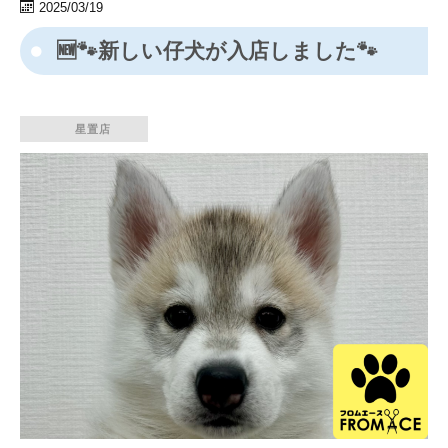
2025/03/19
🆕🐾新しい仔犬が入店しました🐾
星置店