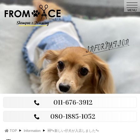
t
FROM
o
MENU
g
ACE
g
l
e
n
a
v
i
g
a
t
i
o
n
011-676-3912
080-1885-1052
TOP
Information
🆕🐾新しい仔犬が入店しました🐾