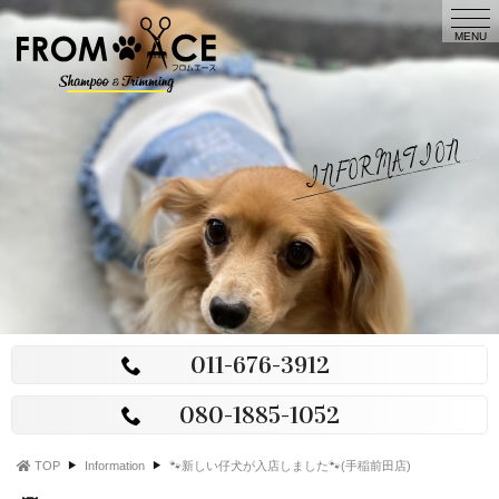
t
FROM
o
MENU
g
ACE
g
l
e
n
a
v
i
g
a
t
i
o
n
011-676-3912
080-1885-1052
TOP
Information
🐾新しい仔犬が入店しました🐾(手稲前田店)