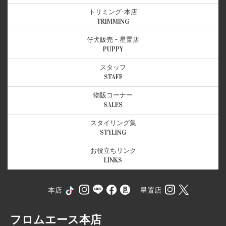
トリミング-本店
TRIMMING
仔犬販売 – 星置店
PUPPY
スタッフ
STAFF
物販コーナー
SALES
スタイリング集
STYLING
お役立ちリンク
LINKS
本店
星置店
フロムエース本店