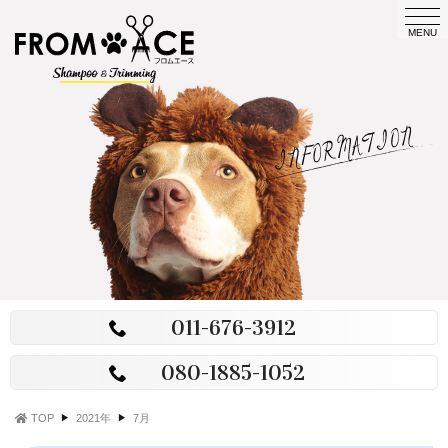
t
FROM
o
MENU
g
ACE
g
l
e
n
a
v
i
g
a
t
i
o
n
011-676-3912
080-1885-1052
TOP
2021年
7月