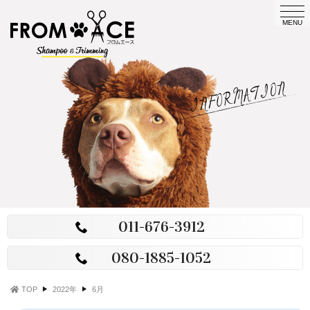
t
FROM
o
MENU
g
ACE
g
l
e
n
a
v
i
g
a
t
i
o
n
011-676-3912
080-1885-1052
TOP
2022年
6月